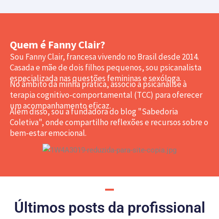
Quem é Fanny Clair?
Sou Fanny Clair, francesa vivendo no Brasil desde 2014.
Casada e mãe de dois filhos pequenos, sou psicanalista
especializada nas questões femininas e sexóloga.
No âmbito da minha prática, associo a psicanálise à
terapia cognitivo-comportamental (TCC) para oferecer
um acompanhamento eficaz.
Além disso, sou a fundadora do blog "Sabedoria
Coletiva", onde compartilho reflexões e recursos sobre o
bem-estar emocional.
Últimos posts da profissional