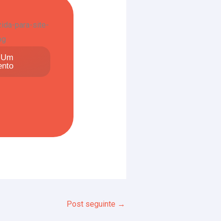
r Um
ento
Post seguinte
→