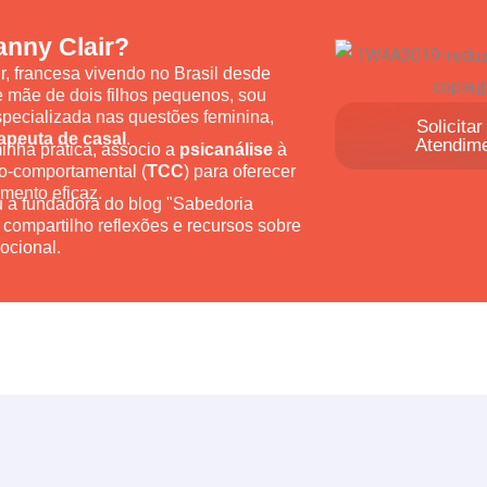
nny Clair?
, francesa vivendo no Brasil desde
 mãe de dois filhos pequenos, sou
pecializada nas questões feminina,
Solicita
apeuta de casal
.
Atendim
inha prática, associo a
psicanálise
à
vo-comportamental (
TCC
) para oferecer
ento eficaz.
u a fundadora do blog "Sabedoria
 compartilho reflexões e recursos sobre
ocional.