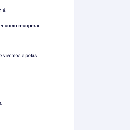
 é.
der
como recuperar
ue vivemos e pelas
.