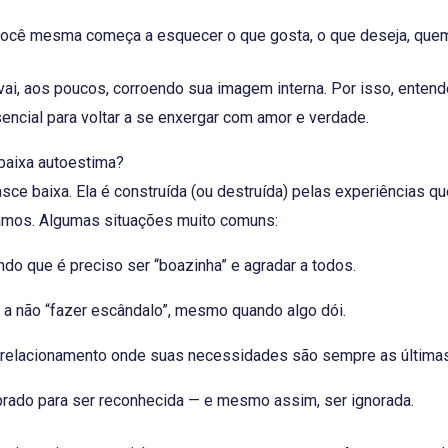
ocê mesma começa a esquecer o que gosta, o que deseja, quem
 vai, aos poucos, corroendo sua imagem interna. Por isso, enten
encial para voltar a se enxergar com amor e verdade.
aixa autoestima?
sce baixa. Ela é construída (ou destruída) pelas experiências q
vamos. Algumas situações muito comuns:
ndo que é preciso ser “boazinha” e agradar a todos.
 a não “fazer escândalo”, mesmo quando algo dói.
relacionamento onde suas necessidades são sempre as últimas
brado para ser reconhecida — e mesmo assim, ser ignorada.