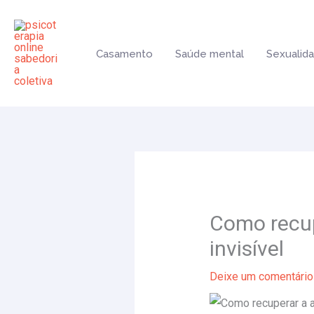
Ir
para
o
Casamento
Saúde mental
Sexualid
conteúdo
Como recup
invisível
Deixe um comentário