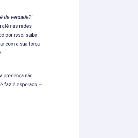
ê de verdade?”
u até nas redes
o por isso, saiba
ar com a sua força.
?
ua presença não
cê faz é esperado —