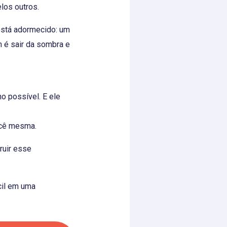
los outros.
está adormecido: um
 é sair da sombra e
o possível. E ele
ocê mesma.
ruir esse
cil em uma