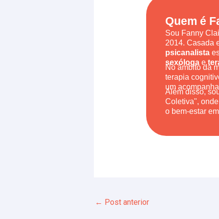
Quem é Fa
Sou Fanny Clair
2014. Casada e
psicanalista
es
sexóloga
e
ter
No âmbito da m
terapia cogniti
um acompanham
Além disso, so
Coletiva", onde
o bem-estar em
←
Post anterior