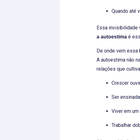
Quando até v
Essa invisibilidade
é ess
a autoestima
De onde vem essa b
A autoestima não na
relações que culti
Crescer ouvi
Ser ensinada
Viver em um 
Trabalhar do