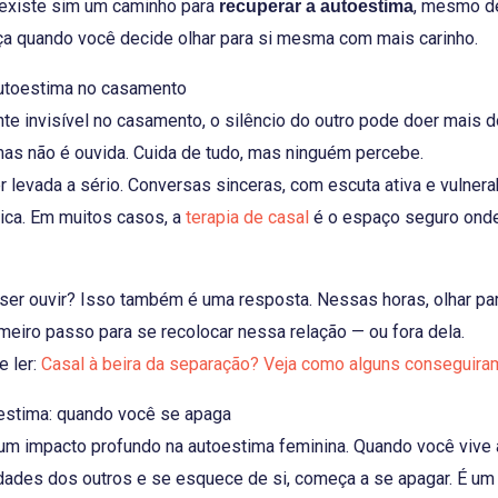
 existe sim um caminho para
, mesmo de
recuperar a autoestima
ça quando você decide olhar para si mesma com mais carinho.
utoestima no casamento
e invisível no casamento, o silêncio do outro pode doer mais d
 mas não é ouvida. Cuida de tudo, mas ninguém percebe.
r levada a sério. Conversas sinceras, com escuta ativa e vulner
ica. Em muitos casos, a
terapia de casal
é o espaço seguro ond
iser ouvir? Isso também é uma resposta. Nessas horas, olhar par
imeiro passo para se recolocar nessa relação — ou fora dela.
e ler:
Casal à beira da separação? Veja como alguns conseguira
estima: quando você se apaga
um impacto profundo na autoestima feminina. Quando você vive
dades dos outros e se esquece de si, começa a se apagar. É u